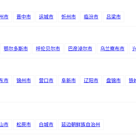
州市
晋中市
运城市
忻州市
临汾市
吕梁市
鄂尔多斯市
呼伦贝尔市
巴彦淖尔市
乌兰察布市
东市
锦州市
营口市
阜新市
辽阳市
盘锦市
铁
山市
松原市
白城市
延边朝鲜族自治州