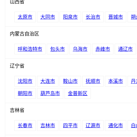
山西省
太原市
大同市
阳泉市
长治市
晋城市
朔
内蒙古自治区
呼和浩特市
包头市
乌海市
赤峰市
通辽市
辽宁省
沈阳市
大连市
鞍山市
抚顺市
本溪市
丹
朝阳市
葫芦岛市
金普新区
吉林省
长春市
吉林市
四平市
辽源市
通化市
白