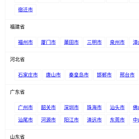
宿迁市
福建省
福州市
厦门市
莆田市
三明市
泉州市
漳
河北省
石家庄市
唐山市
秦皇岛市
邯郸市
邢台市
广东省
广州市
韶关市
深圳市
珠海市
汕头市
佛
汕尾市
河源市
阳江市
清远市
东莞市
中
山东省