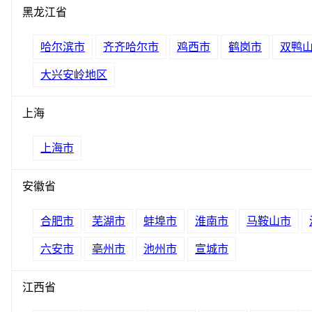
黑龙江省
哈尔滨市
齐齐哈尔市
鸡西市
鹤岗市
双鸭
大兴安岭地区
上海
上海市
安徽省
合肥市
芜湖市
蚌埠市
淮南市
马鞍山市
六安市
亳州市
池州市
宣城市
江西省