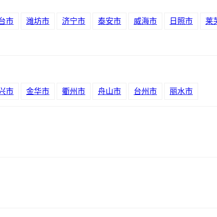
台市
潍坊市
济宁市
泰安市
威海市
日照市
莱
兴市
金华市
衢州市
舟山市
台州市
丽水市