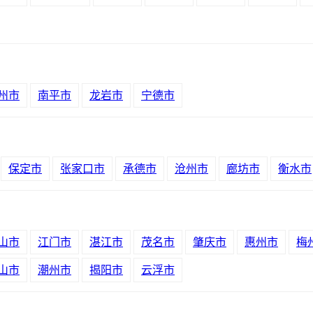
州市
南平市
龙岩市
宁德市
保定市
张家口市
承德市
沧州市
廊坊市
衡水市
山市
江门市
湛江市
茂名市
肇庆市
惠州市
梅
山市
潮州市
揭阳市
云浮市