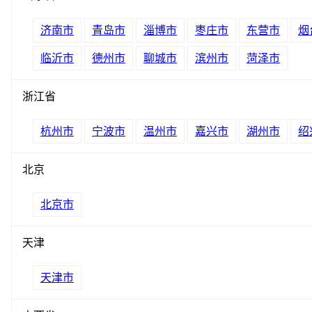
济南市
青岛市
淄博市
枣庄市
东营市
烟
临沂市
德州市
聊城市
滨州市
菏泽市
浙江省
杭州市
宁波市
温州市
嘉兴市
湖州市
绍
北京
北京市
天津
天津市