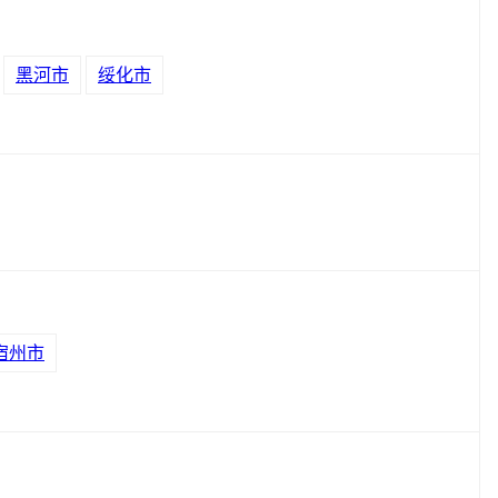
黑河市
绥化市
宿州市