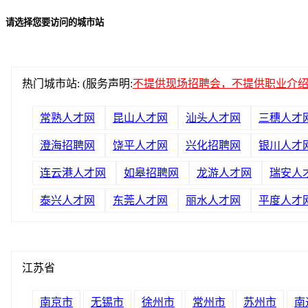
请选择您要访问的城市站
热门城市站: (服务声明:
不提供现场招聘会，不提供职业介
常熟人才网
昆山人才网
汕头人才网
三穗人才
澄海招聘网
饶平人才网
兴化招聘网
银川人才
连云港人才网
如皋招聘网
龙游人才网
瑞安人
泰兴人才网
东莞人才网
丽水人才网
平度人才
江苏省
南京市
无锡市
徐州市
常州市
苏州市
南