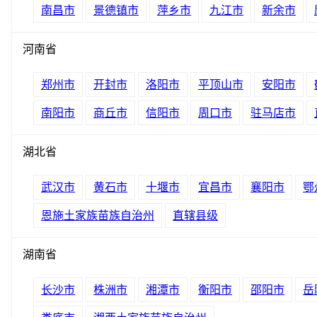
南昌市
景德镇市
萍乡市
九江市
新余市
河南省
郑州市
开封市
洛阳市
平顶山市
安阳市
南阳市
商丘市
信阳市
周口市
驻马店市
湖北省
武汉市
黄石市
十堰市
宜昌市
襄阳市
鄂
恩施土家族苗族自治州
直辖县级
湖南省
长沙市
株洲市
湘潭市
衡阳市
邵阳市
岳