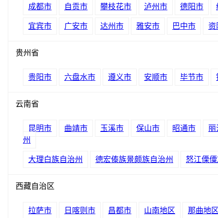
成都市
自贡市
攀枝花市
泸州市
德阳市
宜宾市
广安市
达州市
雅安市
巴中市
资
贵州省
贵阳市
六盘水市
遵义市
安顺市
毕节市
云南省
昆明市
曲靖市
玉溪市
保山市
昭通市
丽
州
大理白族自治州
德宏傣族景颇族自治州
怒江傈僳
西藏自治区
拉萨市
日喀则市
昌都市
山南地区
那曲地