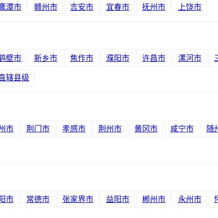
鹰潭市
赣州市
吉安市
宜春市
抚州市
上饶市
鹤壁市
新乡市
焦作市
濮阳市
许昌市
漯河市
直辖县级
州市
荆门市
孝感市
荆州市
黄冈市
咸宁市
随
阳市
常德市
张家界市
益阳市
郴州市
永州市