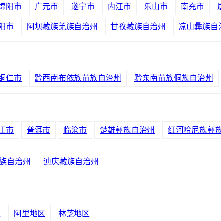
绵阳市
广元市
遂宁市
内江市
乐山市
南充市
阳市
阿坝藏族羌族自治州
甘孜藏族自治州
凉山彝族自
铜仁市
黔西南布依族苗族自治州
黔东南苗族侗族自治州
江市
普洱市
临沧市
楚雄彝族自治州
红河哈尼族彝
族自治州
迪庆藏族自治州
区
阿里地区
林芝地区