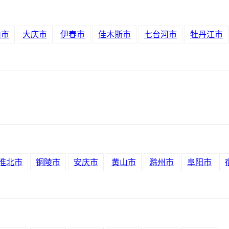
山市
大庆市
伊春市
佳木斯市
七台河市
牡丹江市
淮北市
铜陵市
安庆市
黄山市
滁州市
阜阳市