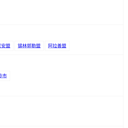
兴安盟
锡林郭勒盟
阿拉善盟
岭市